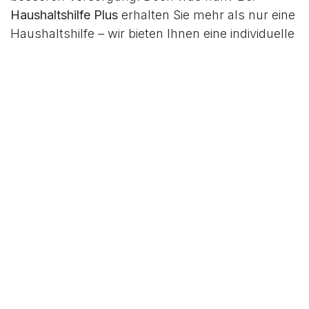
Haushaltshilfe Plus
erhalten Sie mehr als nur eine
Haushaltshilfe – wir bieten Ihnen eine individuelle
Beratung und begleiten Sie durch den gesamten
Prozess, von der Beantragung bis hin zur
Genehmigung. Wir kümmern uns um Ihre
Anliegen, vertreten Ihre Interessen und stellen
sicher, dass Sie alle verfügbaren
Unterstützungsmöglichkeiten nutzen können.
Durch unsere ganzheitliche Betrachtung Ihrer
Situation und die Zusammenarbeit mit
verschiedenen Partnern stellen wir sicher, dass
Sie die bestmögliche Versorgung erhalten.
Vertrauen Sie uns – wir sind für Sie da, damit Sie
sich auf das Wesentliche konzentrieren können:
Ihr Wohlbefinden und Ihre Lebensqualität.