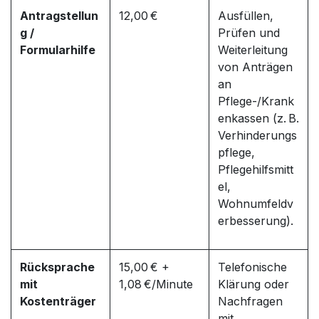
Antragstellun
12,00 €
Ausfüllen,
g /
Prüfen und
Formularhilfe
Weiterleitung
von Anträgen
an
Pflege-/Krank
enkassen (z. B.
Verhinderungs
pflege,
Pflegehilfsmitt
el,
Wohnumfeldv
erbesserung).
Rücksprache
15,00 € +
Telefonische
mit
1,08 €/Minute
Klärung oder
Kostenträger
Nachfragen
mit