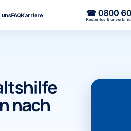
☎ 0800 6
 uns
FAQ
Karriere
Kostenlos & unverbind
ltshilfe
n nach