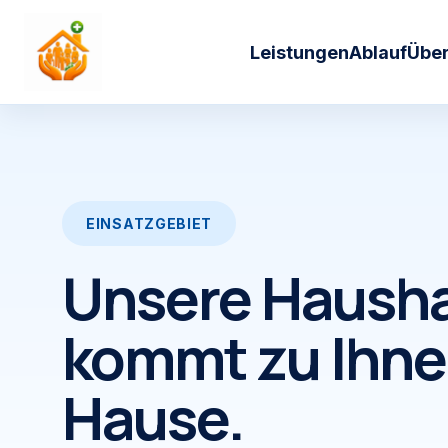
Zum Inhalt springen
Leistungen
Ablauf
Über
EINSATZGEBIET
Unsere Hausha
kommt zu Ihne
Hause.