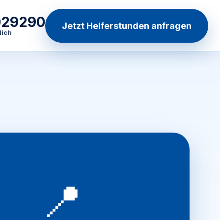
029290
Jetzt Helferstunden anfragen
lich
📍